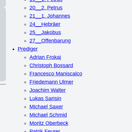
20__2. Petrus
21__1. Johannes
24__Hebräer
25__Jakobus
27__Offenbarung
Prediger
Adrian Frokaj
Christoph Bossard
Francesco Maniscalco
Friedemann Ulmer
Joachim Walter
Lukas Sarisin
Michael Saxer
Michael Schmid
Moritz Oberbeck
Patrik Feurer