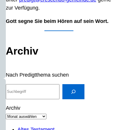
zur Verfügung.
Gott segne Sie beim Hören auf sein Wort.
Archiv
Nach Predigtthema suchen
S
u
c
Archiv
h
e
n
Altes Testament