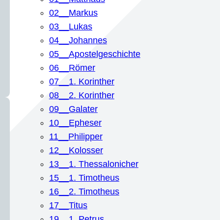
02__Markus
03__Lukas
04__Johannes
05__Apostelgeschichte
06__Römer
07__1. Korinther
08__2. Korinther
09__Galater
10__Epheser
11__Philipper
12__Kolosser
13__1. Thessalonicher
15__1. Timotheus
16__2. Timotheus
17__Titus
19__1. Petrus