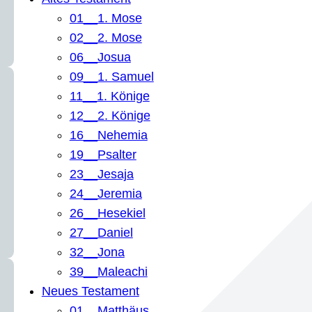
01__1. Mose
02__2. Mose
06__Josua
09__1. Samuel
11__1. Könige
12__2. Könige
16__Nehemia
19__Psalter
23__Jesaja
24__Jeremia
26__Hesekiel
27__Daniel
32__Jona
39__Maleachi
Neues Testament
01__Matthäus