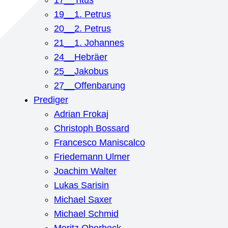
17__Titus
19__1. Petrus
20__2. Petrus
21__1. Johannes
24__Hebräer
25__Jakobus
27__Offenbarung
Prediger
Adrian Frokaj
Christoph Bossard
Francesco Maniscalco
Friedemann Ulmer
Joachim Walter
Lukas Sarisin
Michael Saxer
Michael Schmid