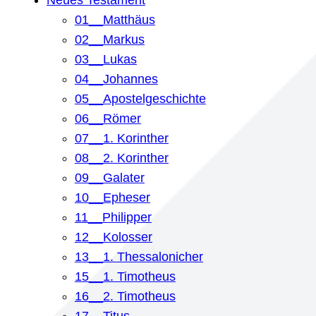
Neues Testament
01__Matthäus
02__Markus
03__Lukas
04__Johannes
05__Apostelgeschichte
06__Römer
07__1. Korinther
08__2. Korinther
09__Galater
10__Epheser
11__Philipper
12__Kolosser
13__1. Thessalonicher
15__1. Timotheus
16__2. Timotheus