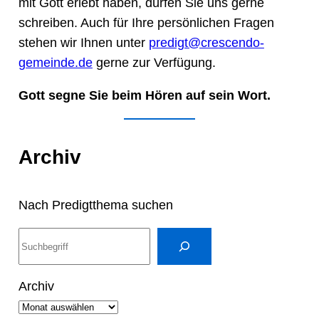
mit Gott erlebt haben, dürfen Sie uns gerne
schreiben. Auch für Ihre persönlichen Fragen
stehen wir Ihnen unter
predigt@crescendo-
gemeinde.de
gerne zur Verfügung.
Gott segne Sie beim Hören auf sein Wort.
Archiv
Nach Predigtthema suchen
S
u
c
Archiv
h
e