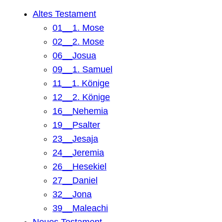
n
Altes Testament
01__1. Mose
02__2. Mose
06__Josua
09__1. Samuel
11__1. Könige
12__2. Könige
16__Nehemia
19__Psalter
23__Jesaja
24__Jeremia
26__Hesekiel
27__Daniel
32__Jona
39__Maleachi