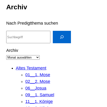
Archiv
Nach Predigtthema suchen
S
u
c
Archiv
h
e
n
Altes Testament
01__1. Mose
02__2. Mose
06__Josua
09__1. Samuel
11__1. Könige