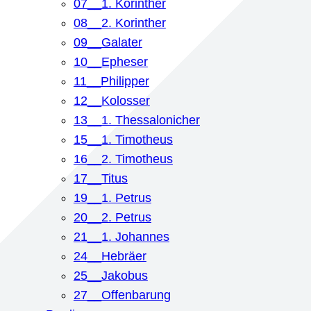
07__1. Korinther
08__2. Korinther
09__Galater
10__Epheser
11__Philipper
12__Kolosser
13__1. Thessalonicher
15__1. Timotheus
16__2. Timotheus
17__Titus
19__1. Petrus
20__2. Petrus
21__1. Johannes
24__Hebräer
25__Jakobus
27__Offenbarung