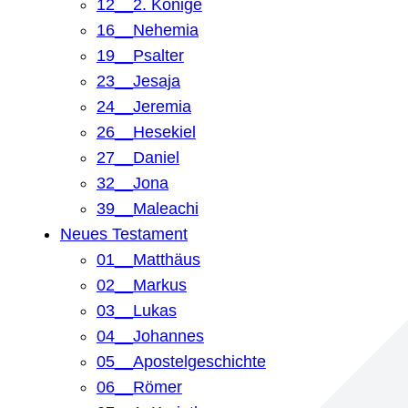
12__2. Könige
16__Nehemia
19__Psalter
23__Jesaja
24__Jeremia
26__Hesekiel
27__Daniel
32__Jona
39__Maleachi
Neues Testament
01__Matthäus
02__Markus
03__Lukas
04__Johannes
05__Apostelgeschichte
06__Römer