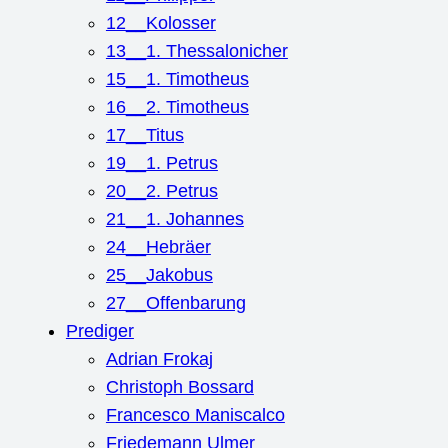
12__Kolosser
13__1. Thessalonicher
15__1. Timotheus
16__2. Timotheus
17__Titus
19__1. Petrus
20__2. Petrus
21__1. Johannes
24__Hebräer
25__Jakobus
27__Offenbarung
Prediger
Adrian Frokaj
Christoph Bossard
Francesco Maniscalco
Friedemann Ulmer