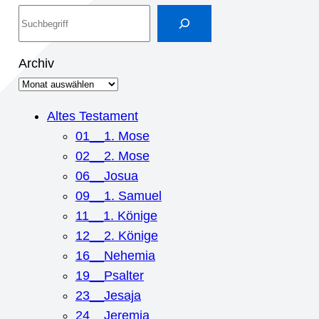
S
u
c
Archiv
h
e
n
Altes Testament
01__1. Mose
02__2. Mose
06__Josua
09__1. Samuel
11__1. Könige
12__2. Könige
16__Nehemia
19__Psalter
23__Jesaja
24__Jeremia