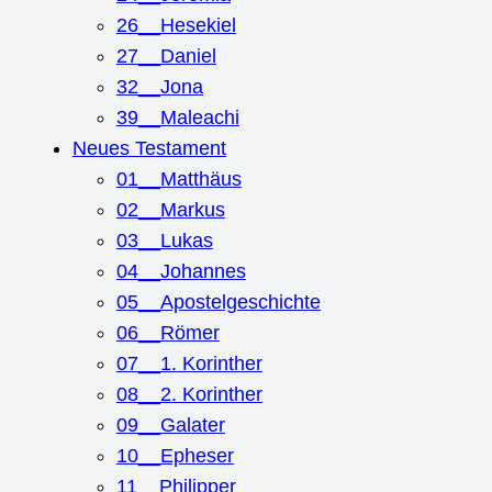
26__Hesekiel
27__Daniel
32__Jona
39__Maleachi
Neues Testament
01__Matthäus
02__Markus
03__Lukas
04__Johannes
05__Apostelgeschichte
06__Römer
07__1. Korinther
08__2. Korinther
09__Galater
10__Epheser
11__Philipper