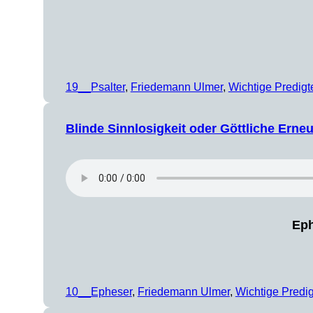
19__Psalter
, 
Friedemann Ulmer
, 
Wichtige Predigt
Blinde Sinnlosigkeit oder Göttliche Erne
Eph
10__Epheser
, 
Friedemann Ulmer
, 
Wichtige Predi