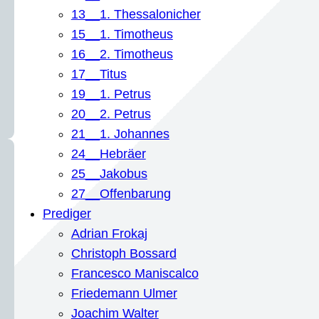
13__1. Thessalonicher
15__1. Timotheus
16__2. Timotheus
17__Titus
19__1. Petrus
20__2. Petrus
21__1. Johannes
24__Hebräer
25__Jakobus
27__Offenbarung
Prediger
Adrian Frokaj
Christoph Bossard
Francesco Maniscalco
Friedemann Ulmer
Joachim Walter