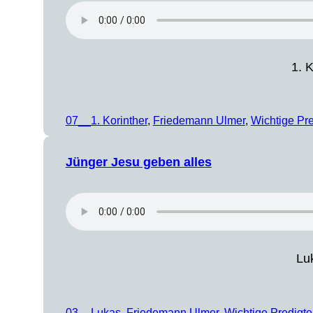
1. K
07__1. Korinther
, 
Friedemann Ulmer
, 
Wichtige Pr
Jünger Jesu geben alles
Lu
03__Lukas
, 
Friedemann Ulmer
, 
Wichtige Predigt