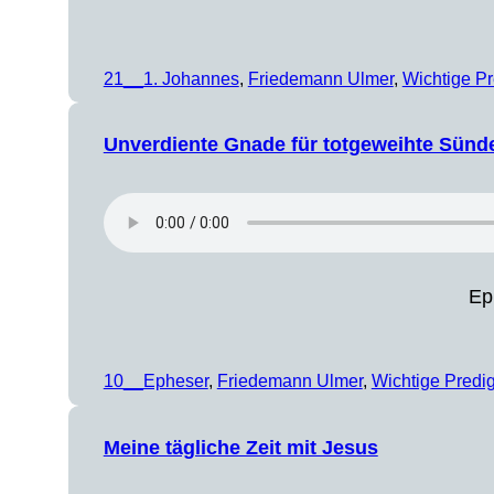
21__1. Johannes
, 
Friedemann Ulmer
, 
Wichtige Pr
Unverdiente Gnade für totgeweihte Sünd
Ep
10__Epheser
, 
Friedemann Ulmer
, 
Wichtige Predi
Meine tägliche Zeit mit Jesus