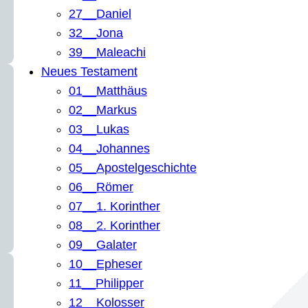
27__Daniel
32__Jona
39__Maleachi
Neues Testament
01__Matthäus
02__Markus
03__Lukas
04__Johannes
05__Apostelgeschichte
06__Römer
07__1. Korinther
08__2. Korinther
09__Galater
10__Epheser
11__Philipper
12__Kolosser