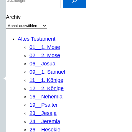
u
c
Archiv
h
e
n
Altes Testament
01__1. Mose
02__2. Mose
06__Josua
09__1. Samuel
11__1. Könige
12__2. Könige
16__Nehemia
19__Psalter
23__Jesaja
24__Jeremia
26__Hesekiel