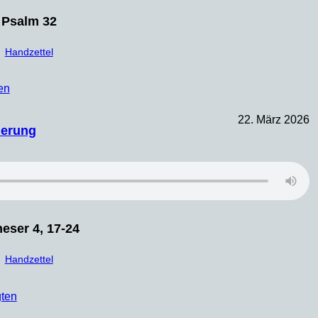
Psalm 32
Handzettel
en
22. März 2026
uerung
eser 4, 17-24
Handzettel
gten