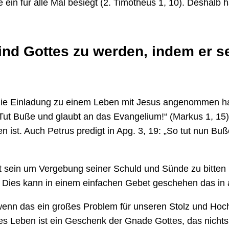
ein für alle Mal besiegt (2. Timotheus 1, 10). Deshalb h
ind Gottes zu werden, indem er s
die Einladung zu einem Leben mit Jesus angenommen ha
Tut Buße und glaubt an das Evangelium!“ (Markus 1, 15).
 ist. Auch Petrus predigt in Apg. 3, 19: „So tut nun Bu
it sein um Vergebung seiner Schuld und Sünde zu bitte
. Dies kann in einem einfachen Gebet geschehen das in a
wenn das ein großes Problem für unseren Stolz und Hoch
s Leben ist ein Geschenk der Gnade Gottes, das nichts