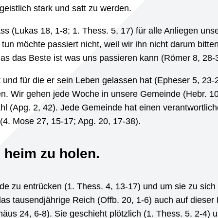
eistlich stark und satt zu werden.
ss (Lukas 18, 1-8; 1. Thess. 5, 17) für alle Anliegen uns
un möchte passiert nicht, weil wir ihn nicht darum bitten
 das das Beste ist was uns passieren kann (Römer 8, 28-
t und für die er sein Leben gelassen hat (Epheser 5, 23-
ren. Wir gehen jede Woche in unsere Gemeinde (Hebr. 10
 (Apg. 2, 42). Jede Gemeinde hat einen verantwortlich
d (4. Mose 27, 15-17; Apg. 20, 17-38).
 heim zu holen.
e zu entrücken (1. Thess. 4, 13-17) und um sie zu sic
as tausendjährige Reich (Offb. 20, 1-6) auch auf dieser 
häus 24, 6-8). Sie geschieht plötzlich (1. Thess. 5, 2-4)