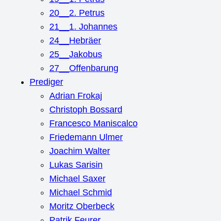
20__2. Petrus
21__1. Johannes
24__Hebräer
25__Jakobus
27__Offenbarung
Prediger
Adrian Frokaj
Christoph Bossard
Francesco Maniscalco
Friedemann Ulmer
Joachim Walter
Lukas Sarisin
Michael Saxer
Michael Schmid
Moritz Oberbeck
Patrik Feurer