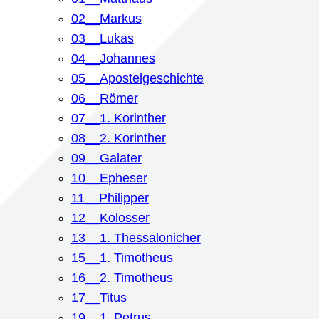
02__Markus
03__Lukas
04__Johannes
05__Apostelgeschichte
06__Römer
07__1. Korinther
08__2. Korinther
09__Galater
10__Epheser
11__Philipper
12__Kolosser
13__1. Thessalonicher
15__1. Timotheus
16__2. Timotheus
17__Titus
19__1. Petrus