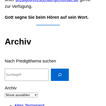
zur Verfügung.
Gott segne Sie beim Hören auf sein Wort.
Archiv
Nach Predigtthema suchen
S
u
c
Archiv
h
e
n
Altes Testament