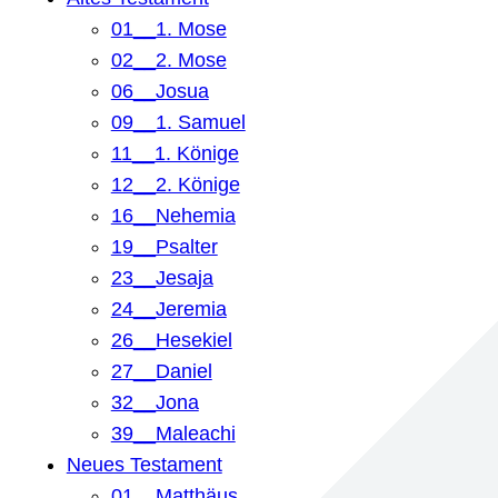
01__1. Mose
02__2. Mose
06__Josua
09__1. Samuel
11__1. Könige
12__2. Könige
16__Nehemia
19__Psalter
23__Jesaja
24__Jeremia
26__Hesekiel
27__Daniel
32__Jona
39__Maleachi
Neues Testament
01__Matthäus