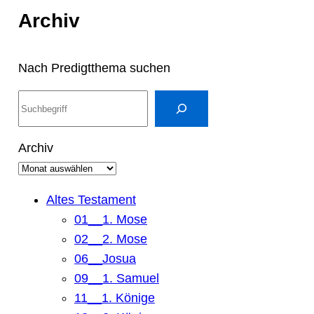
Archiv
Nach Predigtthema suchen
S
u
c
Archiv
h
e
n
Altes Testament
01__1. Mose
02__2. Mose
06__Josua
09__1. Samuel
11__1. Könige