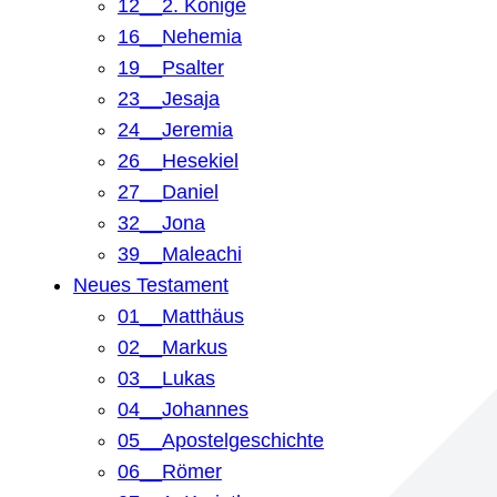
12__2. Könige
16__Nehemia
19__Psalter
23__Jesaja
24__Jeremia
26__Hesekiel
27__Daniel
32__Jona
39__Maleachi
Neues Testament
01__Matthäus
02__Markus
03__Lukas
04__Johannes
05__Apostelgeschichte
06__Römer