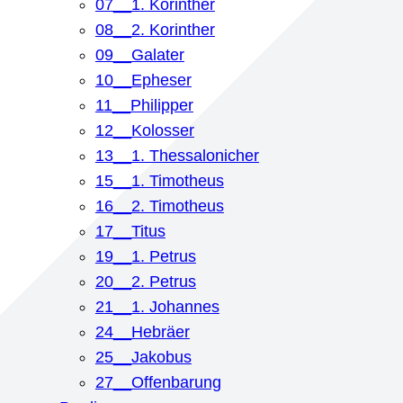
07__1. Korinther
08__2. Korinther
09__Galater
10__Epheser
11__Philipper
12__Kolosser
13__1. Thessalonicher
15__1. Timotheus
16__2. Timotheus
17__Titus
19__1. Petrus
20__2. Petrus
21__1. Johannes
24__Hebräer
25__Jakobus
27__Offenbarung