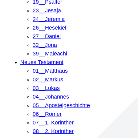
19__Psalter
23__Jesaja
24__Jeremia
26__Hesekiel
27__Daniel
32__Jona
39__Maleachi
Neues Testament
01__Matthäus
02__Markus
03__Lukas
04__Johannes
05__Apostelgeschichte
06__Römer
07__1. Korinther
08__2. Korinther