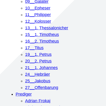
09__Galater
10__Epheser
11__Philipper
12__Kolosser
13__1. Thessalonicher
15__1. Timotheus
16__2. Timotheus
17__Titus
19__1. Petrus
20__2. Petrus
21__1. Johannes
24__Hebräer
25__Jakobus
27__Offenbarung
Prediger
Adrian Frokaj