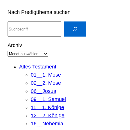
Nach Predigtthema suchen
S
u
c
Archiv
h
e
n
Altes Testament
01__1. Mose
02__2. Mose
06__Josua
09__1. Samuel
11__1. Könige
12__2. Könige
16__Nehemia