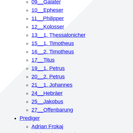
09__Galater
10__Epheser
11__Philipper
12__Kolosser
13__1. Thessalonicher
15__1. Timotheus
16__2. Timotheus
17__Titus
19__1. Petrus
20__2. Petrus
21__1. Johannes
24__Hebräer
25__Jakobus
27__Offenbarung
Prediger
Adrian Frokaj