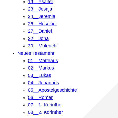
19__Psalter
23__Jesaja
24__Jeremia
26__Hesekiel
27__Daniel
32__Jona
39__Maleachi
Neues Testament
01__Matthäus
02__Markus
03__Lukas
04__Johannes
05__Apostelgeschichte
06__Römer
07__1. Korinther
08__2. Korinther