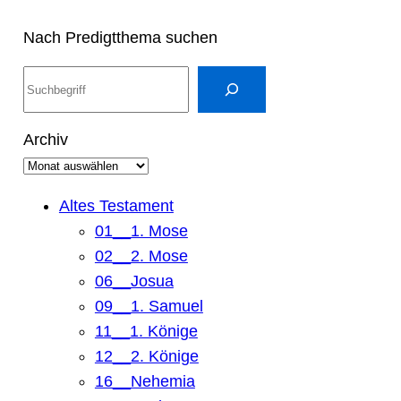
Nach Predigtthema suchen
S
u
c
Archiv
h
e
n
Altes Testament
01__1. Mose
02__2. Mose
06__Josua
09__1. Samuel
11__1. Könige
12__2. Könige
16__Nehemia