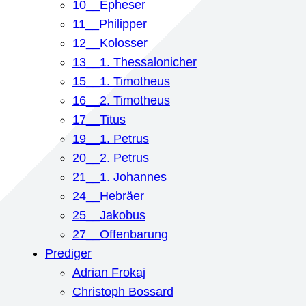
10__Epheser
11__Philipper
12__Kolosser
13__1. Thessalonicher
15__1. Timotheus
16__2. Timotheus
17__Titus
19__1. Petrus
20__2. Petrus
21__1. Johannes
24__Hebräer
25__Jakobus
27__Offenbarung
Prediger
Adrian Frokaj
Christoph Bossard