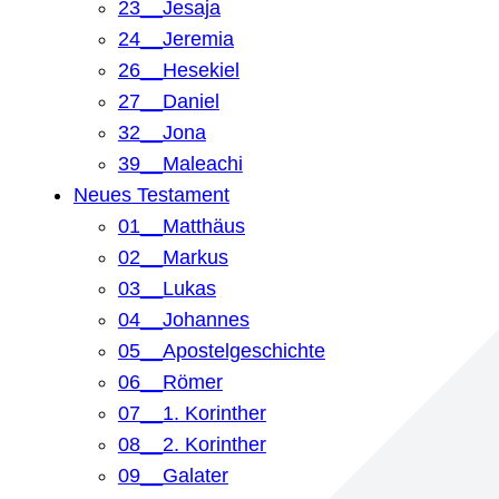
23__Jesaja
24__Jeremia
26__Hesekiel
27__Daniel
32__Jona
39__Maleachi
Neues Testament
01__Matthäus
02__Markus
03__Lukas
04__Johannes
05__Apostelgeschichte
06__Römer
07__1. Korinther
08__2. Korinther
09__Galater