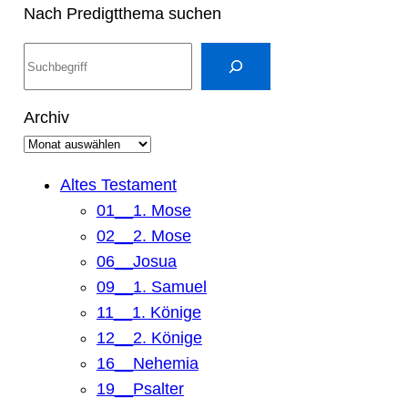
Nach Predigtthema suchen
S
u
c
Archiv
h
e
n
Altes Testament
01__1. Mose
02__2. Mose
06__Josua
09__1. Samuel
11__1. Könige
12__2. Könige
16__Nehemia
19__Psalter