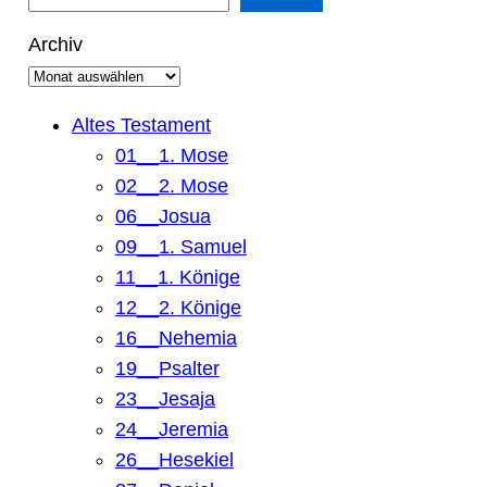
u
c
Archiv
h
e
n
Altes Testament
01__1. Mose
02__2. Mose
06__Josua
09__1. Samuel
11__1. Könige
12__2. Könige
16__Nehemia
19__Psalter
23__Jesaja
24__Jeremia
26__Hesekiel