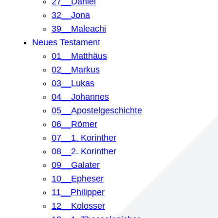
27__Daniel
32__Jona
39__Maleachi
Neues Testament
01__Matthäus
02__Markus
03__Lukas
04__Johannes
05__Apostelgeschichte
06__Römer
07__1. Korinther
08__2. Korinther
09__Galater
10__Epheser
11__Philipper
12__Kolosser