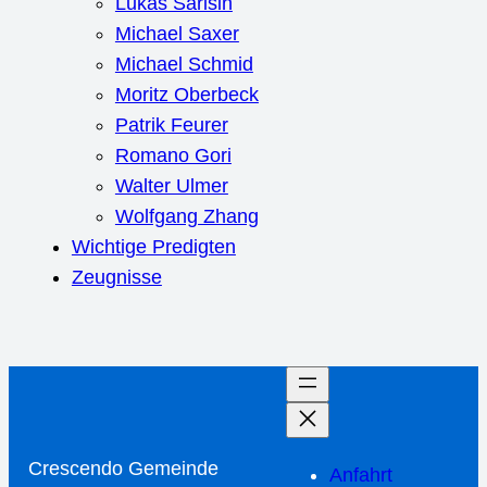
Lukas Sarisin
Michael Saxer
Michael Schmid
Moritz Oberbeck
Patrik Feurer
Romano Gori
Walter Ulmer
Wolfgang Zhang
Wichtige Predigten
Zeugnisse
Crescendo Gemeinde
Anfahrt