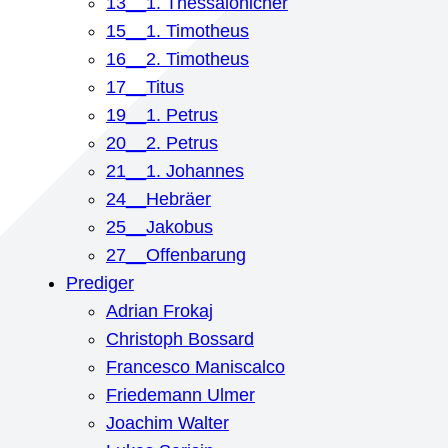
13__1. Thessalonicher
15__1. Timotheus
16__2. Timotheus
17__Titus
19__1. Petrus
20__2. Petrus
21__1. Johannes
24__Hebräer
25__Jakobus
27__Offenbarung
Prediger
Adrian Frokaj
Christoph Bossard
Francesco Maniscalco
Friedemann Ulmer
Joachim Walter