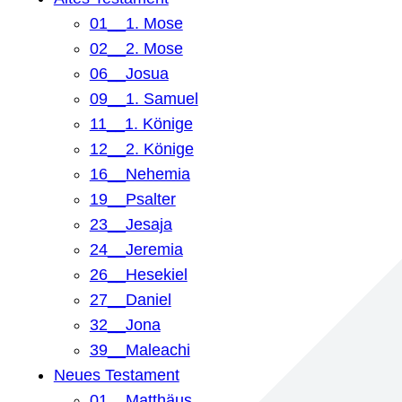
01__1. Mose
02__2. Mose
06__Josua
09__1. Samuel
11__1. Könige
12__2. Könige
16__Nehemia
19__Psalter
23__Jesaja
24__Jeremia
26__Hesekiel
27__Daniel
32__Jona
39__Maleachi
Neues Testament
01__Matthäus