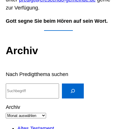
zur Verfügung.
Gott segne Sie beim Hören auf sein Wort.
Archiv
Nach Predigtthema suchen
S
u
c
Archiv
h
e
n
Altes Testament