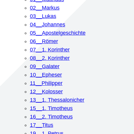
02__Markus
03__Lukas
04__Johannes
05__Apostelgeschichte
06__Römer
07__1. Korinther
08__2. Korinther
09__Galater
10__Epheser
11__Philipper
12__Kolosser
13__1. Thessalonicher
15__1. Timotheus
16__2. Timotheus
17__Titus
19__1. Petrus