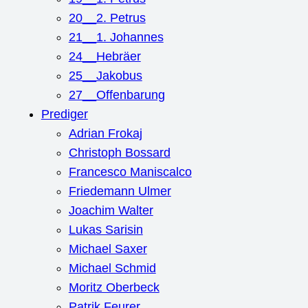
20__2. Petrus
21__1. Johannes
24__Hebräer
25__Jakobus
27__Offenbarung
Prediger
Adrian Frokaj
Christoph Bossard
Francesco Maniscalco
Friedemann Ulmer
Joachim Walter
Lukas Sarisin
Michael Saxer
Michael Schmid
Moritz Oberbeck
Patrik Feurer