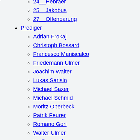
24__Hebräer
25__Jakobus
27__Offenbarung
Prediger
Adrian Frokaj
Christoph Bossard
Francesco Maniscalco
Friedemann Ulmer
Joachim Walter
Lukas Sarisin
Michael Saxer
Michael Schmid
Moritz Oberbeck
Patrik Feurer
Romano Gori
Walter Ulmer