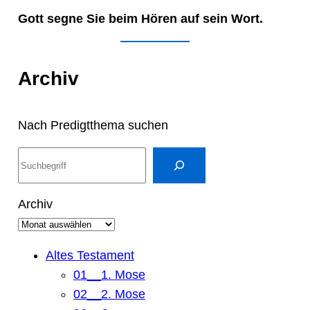
Gott segne Sie beim Hören auf sein Wort.
Archiv
Nach Predigtthema suchen
S
u
c
Archiv
h
e
n
Altes Testament
01__1. Mose
02__2. Mose