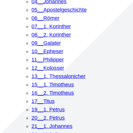
04__Johannes
05__Apostelgeschichte
06__Römer
07__1. Korinther
08__2. Korinther
09__Galater
10__Epheser
11__Philipper
12__Kolosser
13__1. Thessalonicher
15__1. Timotheus
16__2. Timotheus
17__Titus
19__1. Petrus
20__2. Petrus
21__1. Johannes