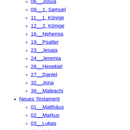
06__Josua
09__1. Samuel
11__1. Könige
12__2. Könige
16__Nehemia
19__Psalter
23__Jesaja
24__Jeremia
26__Hesekiel
27__Daniel
32__Jona
39__Maleachi
Neues Testament
01__Matthäus
02__Markus
03__Lukas