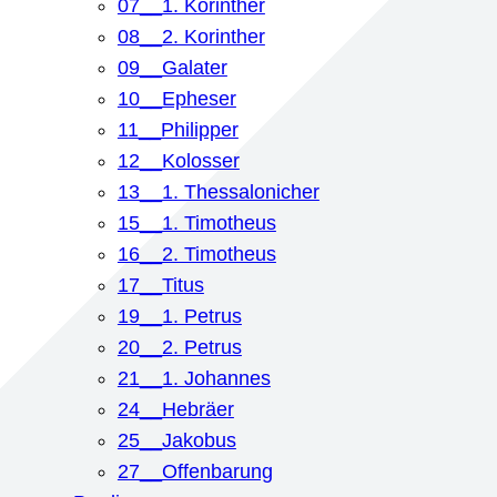
07__1. Korinther
08__2. Korinther
09__Galater
10__Epheser
11__Philipper
12__Kolosser
13__1. Thessalonicher
15__1. Timotheus
16__2. Timotheus
17__Titus
19__1. Petrus
20__2. Petrus
21__1. Johannes
24__Hebräer
25__Jakobus
27__Offenbarung