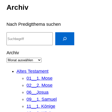
Archiv
Nach Predigtthema suchen
S
u
c
Archiv
h
e
n
Altes Testament
01__1. Mose
02__2. Mose
06__Josua
09__1. Samuel
11__1. Könige