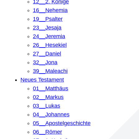
12__2. Könige
16__Nehemia
19__Psalter
23__Jesaja
24__Jeremia
26__Hesekiel
27__Daniel
32__Jona
39__Maleachi
Neues Testament
01__Matthäus
02__Markus
03__Lukas
04__Johannes
05__Apostelgeschichte
06__Römer