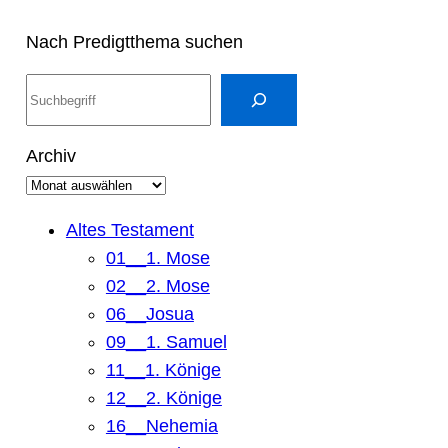
Nach Predigtthema suchen
S
u
c
Archiv
h
e
n
Altes Testament
01__1. Mose
02__2. Mose
06__Josua
09__1. Samuel
11__1. Könige
12__2. Könige
16__Nehemia