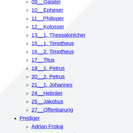
09__Galater
10__Epheser
11__Philipper
12__Kolosser
13__1. Thessalonicher
15__1. Timotheus
16__2. Timotheus
17__Titus
19__1. Petrus
20__2. Petrus
21__1. Johannes
24__Hebräer
25__Jakobus
27__Offenbarung
Prediger
Adrian Frokaj