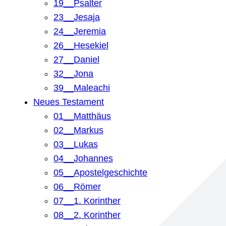
19__Psalter
23__Jesaja
24__Jeremia
26__Hesekiel
27__Daniel
32__Jona
39__Maleachi
Neues Testament
01__Matthäus
02__Markus
03__Lukas
04__Johannes
05__Apostelgeschichte
06__Römer
07__1. Korinther
08__2. Korinther