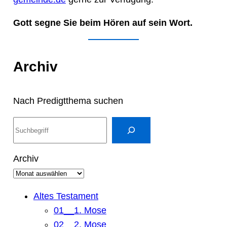
Gott segne Sie beim Hören auf sein Wort.
Archiv
Nach Predigtthema suchen
S
u
c
Archiv
h
e
n
Altes Testament
01__1. Mose
02__2. Mose