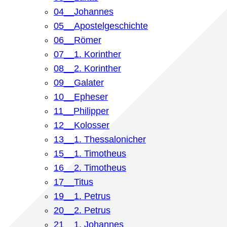
04__Johannes
05__Apostelgeschichte
06__Römer
07__1. Korinther
08__2. Korinther
09__Galater
10__Epheser
11__Philipper
12__Kolosser
13__1. Thessalonicher
15__1. Timotheus
16__2. Timotheus
17__Titus
19__1. Petrus
20__2. Petrus
21__1. Johannes