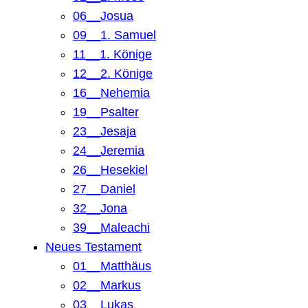
06__Josua
09__1. Samuel
11__1. Könige
12__2. Könige
16__Nehemia
19__Psalter
23__Jesaja
24__Jeremia
26__Hesekiel
27__Daniel
32__Jona
39__Maleachi
Neues Testament
01__Matthäus
02__Markus
03__Lukas