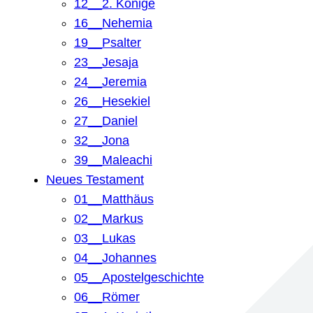
12__2. Könige
16__Nehemia
19__Psalter
23__Jesaja
24__Jeremia
26__Hesekiel
27__Daniel
32__Jona
39__Maleachi
Neues Testament
01__Matthäus
02__Markus
03__Lukas
04__Johannes
05__Apostelgeschichte
06__Römer