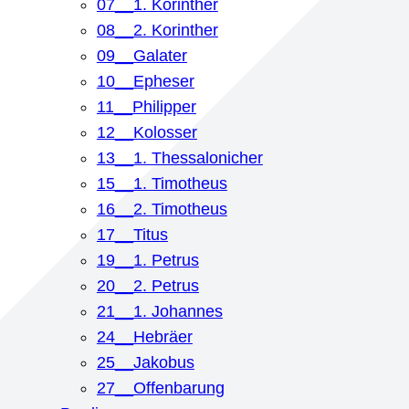
07__1. Korinther
08__2. Korinther
09__Galater
10__Epheser
11__Philipper
12__Kolosser
13__1. Thessalonicher
15__1. Timotheus
16__2. Timotheus
17__Titus
19__1. Petrus
20__2. Petrus
21__1. Johannes
24__Hebräer
25__Jakobus
27__Offenbarung