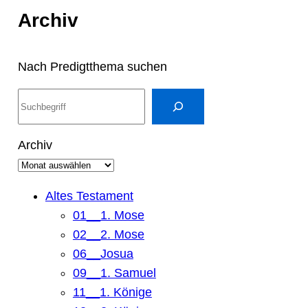
Archiv
Nach Predigtthema suchen
S
u
c
Archiv
h
e
n
Altes Testament
01__1. Mose
02__2. Mose
06__Josua
09__1. Samuel
11__1. Könige