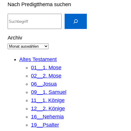
Nach Predigtthema suchen
S
u
c
Archiv
h
e
n
Altes Testament
01__1. Mose
02__2. Mose
06__Josua
09__1. Samuel
11__1. Könige
12__2. Könige
16__Nehemia
19__Psalter