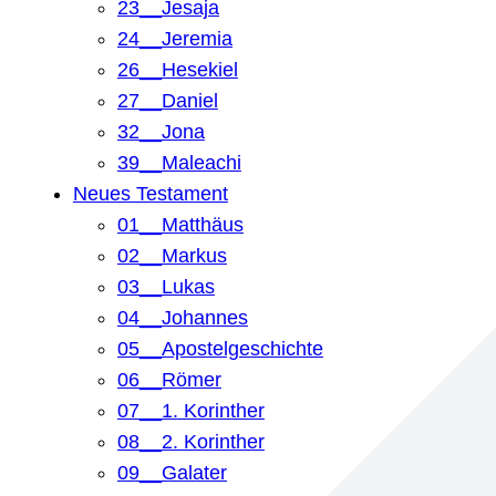
23__Jesaja
24__Jeremia
26__Hesekiel
27__Daniel
32__Jona
39__Maleachi
Neues Testament
01__Matthäus
02__Markus
03__Lukas
04__Johannes
05__Apostelgeschichte
06__Römer
07__1. Korinther
08__2. Korinther
09__Galater