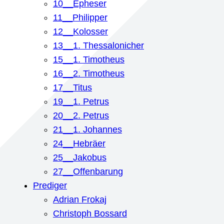
10__Epheser
11__Philipper
12__Kolosser
13__1. Thessalonicher
15__1. Timotheus
16__2. Timotheus
17__Titus
19__1. Petrus
20__2. Petrus
21__1. Johannes
24__Hebräer
25__Jakobus
27__Offenbarung
Prediger
Adrian Frokaj
Christoph Bossard