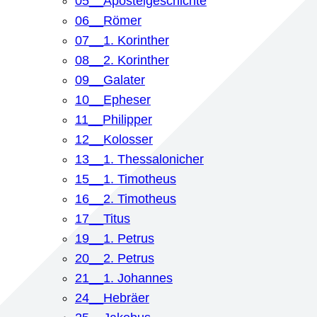
05__Apostelgeschichte
06__Römer
07__1. Korinther
08__2. Korinther
09__Galater
10__Epheser
11__Philipper
12__Kolosser
13__1. Thessalonicher
15__1. Timotheus
16__2. Timotheus
17__Titus
19__1. Petrus
20__2. Petrus
21__1. Johannes
24__Hebräer