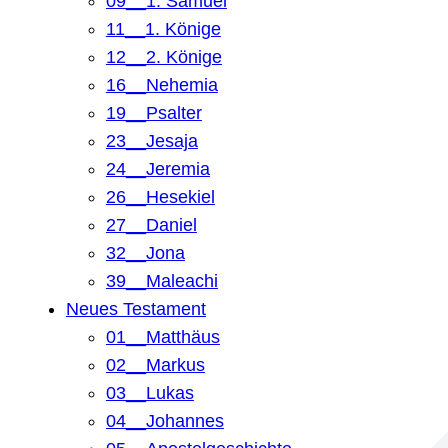
09__1. Samuel
11__1. Könige
12__2. Könige
16__Nehemia
19__Psalter
23__Jesaja
24__Jeremia
26__Hesekiel
27__Daniel
32__Jona
39__Maleachi
Neues Testament
01__Matthäus
02__Markus
03__Lukas
04__Johannes