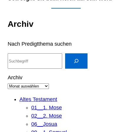
Archiv
Nach Predigtthema suchen
S
u
c
Archiv
h
e
n
Altes Testament
01__1. Mose
02__2. Mose
06__Josua