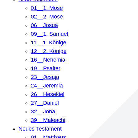
01__1. Mose
02__2. Mose
06__Josua
09__1. Samuel
11__1. Könige
12__2. Könige
16__Nehemia
19__Psalter
23__Jesaja
24__Jeremia
26__Hesekiel
27__Daniel
32__Jona
39__Maleachi
Neues Testament
01__Matthäus