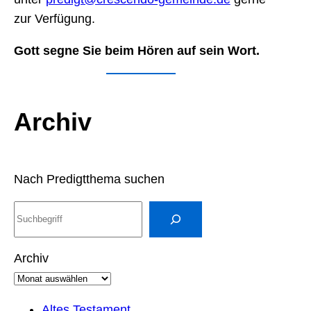
zur Verfügung.
Gott segne Sie beim Hören auf sein Wort.
Archiv
Nach Predigtthema suchen
S
u
c
Archiv
h
e
n
Altes Testament