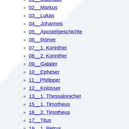
02__Markus
03__Lukas
04__Johannes
05__Apostelgeschichte
06__Römer
07__1. Korinther
08__2. Korinther
09__Galater
10__Epheser
11__Philipper
12__Kolosser
13__1. Thessalonicher
15__1. Timotheus
16__2. Timotheus
17__Titus
19__1. Petrus