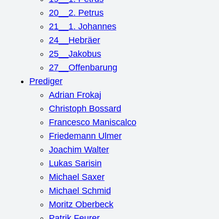
20__2. Petrus
21__1. Johannes
24__Hebräer
25__Jakobus
27__Offenbarung
Prediger
Adrian Frokaj
Christoph Bossard
Francesco Maniscalco
Friedemann Ulmer
Joachim Walter
Lukas Sarisin
Michael Saxer
Michael Schmid
Moritz Oberbeck
Patrik Feurer