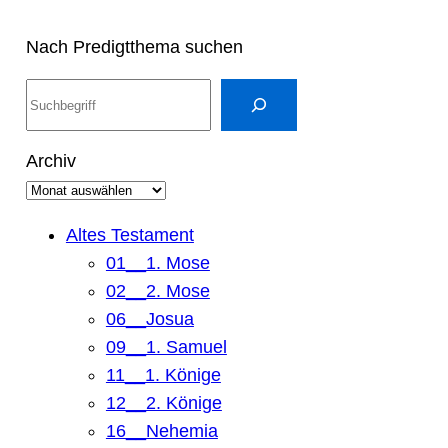
Nach Predigtthema suchen
S
u
c
Archiv
h
e
n
Altes Testament
01__1. Mose
02__2. Mose
06__Josua
09__1. Samuel
11__1. Könige
12__2. Könige
16__Nehemia