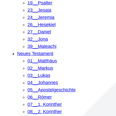
19__Psalter
23__Jesaja
24__Jeremia
26__Hesekiel
27__Daniel
32__Jona
39__Maleachi
Neues Testament
01__Matthäus
02__Markus
03__Lukas
04__Johannes
05__Apostelgeschichte
06__Römer
07__1. Korinther
08__2. Korinther