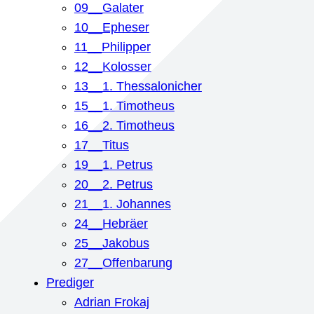
09__Galater
10__Epheser
11__Philipper
12__Kolosser
13__1. Thessalonicher
15__1. Timotheus
16__2. Timotheus
17__Titus
19__1. Petrus
20__2. Petrus
21__1. Johannes
24__Hebräer
25__Jakobus
27__Offenbarung
Prediger
Adrian Frokaj