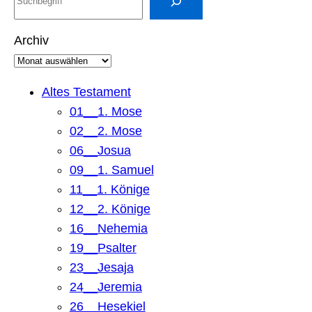
u
c
Archiv
h
e
n
Altes Testament
01__1. Mose
02__2. Mose
06__Josua
09__1. Samuel
11__1. Könige
12__2. Könige
16__Nehemia
19__Psalter
23__Jesaja
24__Jeremia
26__Hesekiel