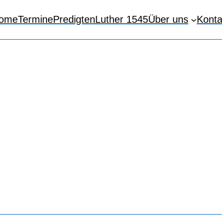
ome
Termine
Predigten
Luther 1545
Über uns
Konta