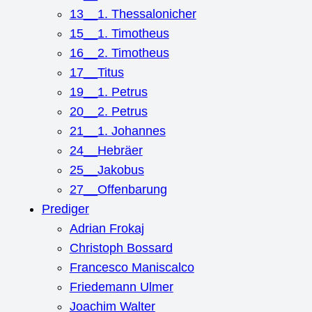
13__1. Thessalonicher
15__1. Timotheus
16__2. Timotheus
17__Titus
19__1. Petrus
20__2. Petrus
21__1. Johannes
24__Hebräer
25__Jakobus
27__Offenbarung
Prediger
Adrian Frokaj
Christoph Bossard
Francesco Maniscalco
Friedemann Ulmer
Joachim Walter