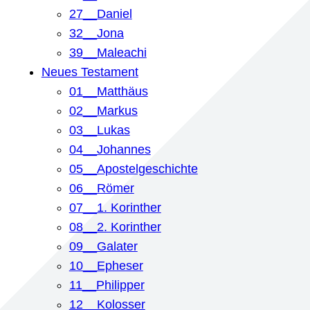
27__Daniel
32__Jona
39__Maleachi
Neues Testament
01__Matthäus
02__Markus
03__Lukas
04__Johannes
05__Apostelgeschichte
06__Römer
07__1. Korinther
08__2. Korinther
09__Galater
10__Epheser
11__Philipper
12__Kolosser