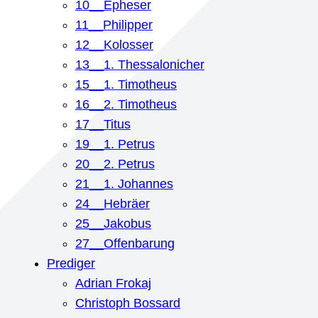
10__Epheser
11__Philipper
12__Kolosser
13__1. Thessalonicher
15__1. Timotheus
16__2. Timotheus
17__Titus
19__1. Petrus
20__2. Petrus
21__1. Johannes
24__Hebräer
25__Jakobus
27__Offenbarung
Prediger
Adrian Frokaj
Christoph Bossard