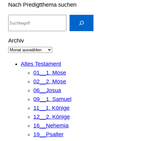
Nach Predigtthema suchen
S
u
c
Archiv
h
e
n
Altes Testament
01__1. Mose
02__2. Mose
06__Josua
09__1. Samuel
11__1. Könige
12__2. Könige
16__Nehemia
19__Psalter