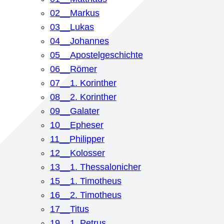
02__Markus
03__Lukas
04__Johannes
05__Apostelgeschichte
06__Römer
07__1. Korinther
08__2. Korinther
09__Galater
10__Epheser
11__Philipper
12__Kolosser
13__1. Thessalonicher
15__1. Timotheus
16__2. Timotheus
17__Titus
19__1. Petrus