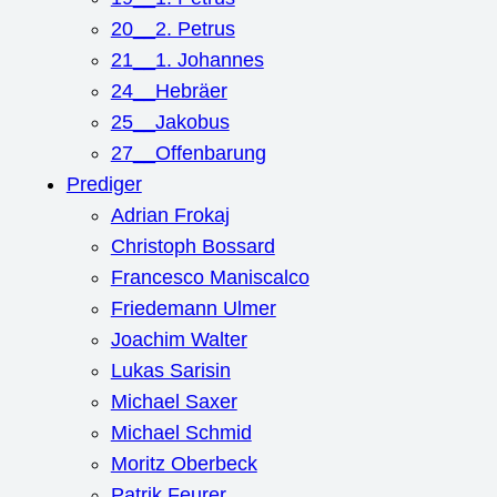
20__2. Petrus
21__1. Johannes
24__Hebräer
25__Jakobus
27__Offenbarung
Prediger
Adrian Frokaj
Christoph Bossard
Francesco Maniscalco
Friedemann Ulmer
Joachim Walter
Lukas Sarisin
Michael Saxer
Michael Schmid
Moritz Oberbeck
Patrik Feurer