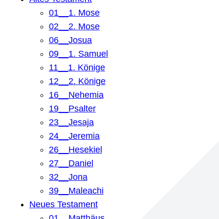
01__1. Mose
02__2. Mose
06__Josua
09__1. Samuel
11__1. Könige
12__2. Könige
16__Nehemia
19__Psalter
23__Jesaja
24__Jeremia
26__Hesekiel
27__Daniel
32__Jona
39__Maleachi
Neues Testament
01__Matthäus