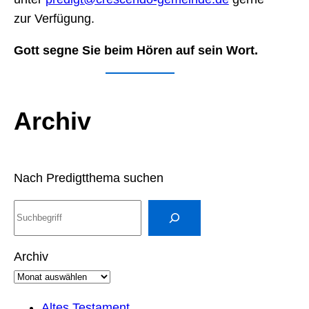
zur Verfügung.
Gott segne Sie beim Hören auf sein Wort.
Archiv
Nach Predigtthema suchen
S
u
c
Archiv
h
e
n
Altes Testament