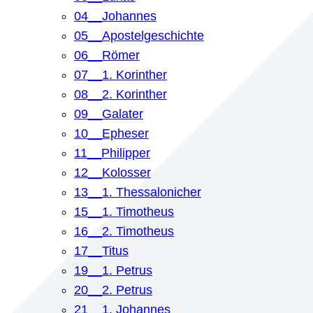
04__Johannes
05__Apostelgeschichte
06__Römer
07__1. Korinther
08__2. Korinther
09__Galater
10__Epheser
11__Philipper
12__Kolosser
13__1. Thessalonicher
15__1. Timotheus
16__2. Timotheus
17__Titus
19__1. Petrus
20__2. Petrus
21__1. Johannes