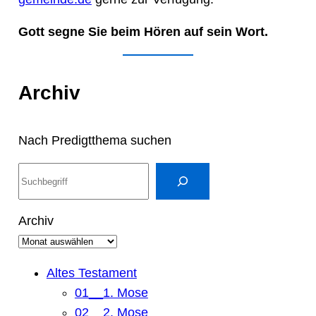
Gott segne Sie beim Hören auf sein Wort.
Archiv
Nach Predigtthema suchen
S
u
c
Archiv
h
e
n
Altes Testament
01__1. Mose
02__2. Mose