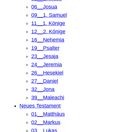
06__Josua
09__1. Samuel
11__1. Könige
12__2. Könige
16__Nehemia
19__Psalter
23__Jesaja
24__Jeremia
26__Hesekiel
27__Daniel
32__Jona
39__Maleachi
Neues Testament
01__Matthäus
02__Markus
03__Lukas