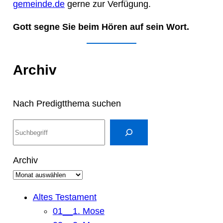
gemeinde.de
gerne zur Verfügung.
Gott segne Sie beim Hören auf sein Wort.
Archiv
Nach Predigtthema suchen
S
u
c
Archiv
h
e
n
Altes Testament
01__1. Mose