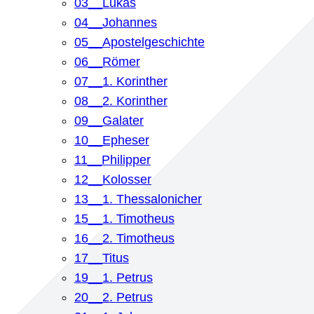
03__Lukas
04__Johannes
05__Apostelgeschichte
06__Römer
07__1. Korinther
08__2. Korinther
09__Galater
10__Epheser
11__Philipper
12__Kolosser
13__1. Thessalonicher
15__1. Timotheus
16__2. Timotheus
17__Titus
19__1. Petrus
20__2. Petrus