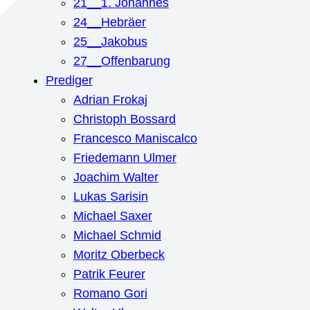
21__1. Johannes
24__Hebräer
25__Jakobus
27__Offenbarung
Prediger
Adrian Frokaj
Christoph Bossard
Francesco Maniscalco
Friedemann Ulmer
Joachim Walter
Lukas Sarisin
Michael Saxer
Michael Schmid
Moritz Oberbeck
Patrik Feurer
Romano Gori