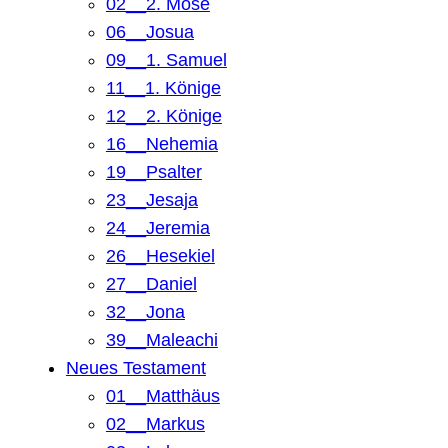
02__2. Mose
06__Josua
09__1. Samuel
11__1. Könige
12__2. Könige
16__Nehemia
19__Psalter
23__Jesaja
24__Jeremia
26__Hesekiel
27__Daniel
32__Jona
39__Maleachi
Neues Testament
01__Matthäus
02__Markus