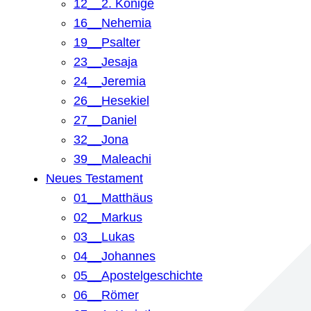
12__2. Könige
16__Nehemia
19__Psalter
23__Jesaja
24__Jeremia
26__Hesekiel
27__Daniel
32__Jona
39__Maleachi
Neues Testament
01__Matthäus
02__Markus
03__Lukas
04__Johannes
05__Apostelgeschichte
06__Römer