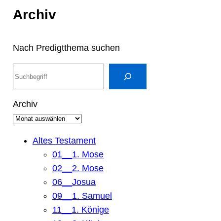
Archiv
Nach Predigtthema suchen
S
u
c
Archiv
h
e
n
Altes Testament
01__1. Mose
02__2. Mose
06__Josua
09__1. Samuel
11__1. Könige