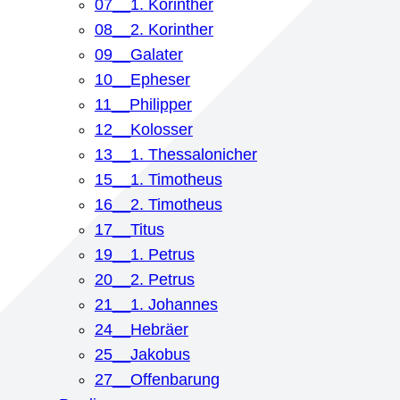
07__1. Korinther
08__2. Korinther
09__Galater
10__Epheser
11__Philipper
12__Kolosser
13__1. Thessalonicher
15__1. Timotheus
16__2. Timotheus
17__Titus
19__1. Petrus
20__2. Petrus
21__1. Johannes
24__Hebräer
25__Jakobus
27__Offenbarung