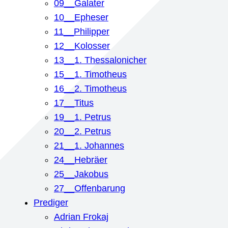
09__Galater
10__Epheser
11__Philipper
12__Kolosser
13__1. Thessalonicher
15__1. Timotheus
16__2. Timotheus
17__Titus
19__1. Petrus
20__2. Petrus
21__1. Johannes
24__Hebräer
25__Jakobus
27__Offenbarung
Prediger
Adrian Frokaj