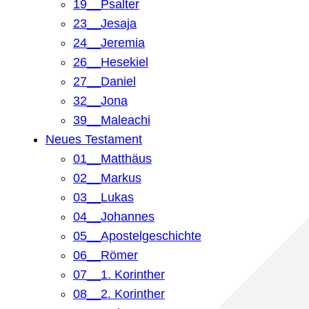
19__Psalter
23__Jesaja
24__Jeremia
26__Hesekiel
27__Daniel
32__Jona
39__Maleachi
Neues Testament
01__Matthäus
02__Markus
03__Lukas
04__Johannes
05__Apostelgeschichte
06__Römer
07__1. Korinther
08__2. Korinther