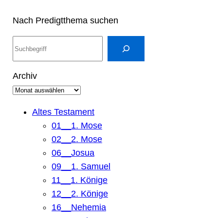
Nach Predigtthema suchen
S
u
c
Archiv
h
e
n
Altes Testament
01__1. Mose
02__2. Mose
06__Josua
09__1. Samuel
11__1. Könige
12__2. Könige
16__Nehemia