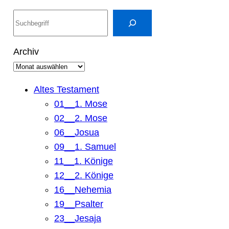
S
u
c
Archiv
h
e
n
Altes Testament
01__1. Mose
02__2. Mose
06__Josua
09__1. Samuel
11__1. Könige
12__2. Könige
16__Nehemia
19__Psalter
23__Jesaja