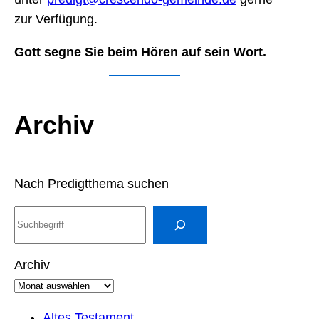
zur Verfügung.
Gott segne Sie beim Hören auf sein Wort.
Archiv
Nach Predigtthema suchen
S
u
c
Archiv
h
e
n
Altes Testament