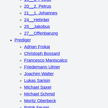
20__2. Petrus
21__1. Johannes
24__Hebräer
25__Jakobus
27__Offenbarung
Prediger
Adrian Frokaj
Christoph Bossard
Francesco Maniscalco
Friedemann Ulmer
Joachim Walter
Lukas Sarisin
Michael Saxer
Michael Schmid
Moritz Oberbeck
Patrik Feurer