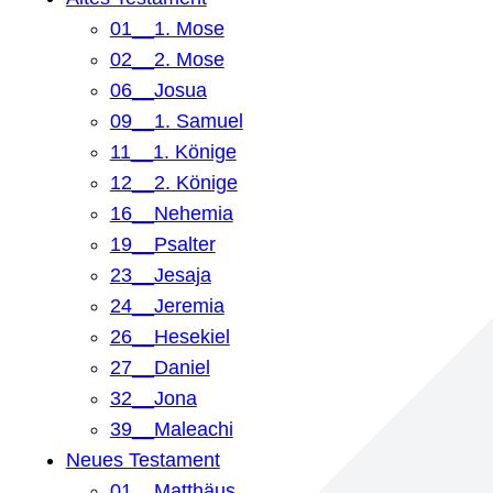
01__1. Mose
02__2. Mose
06__Josua
09__1. Samuel
11__1. Könige
12__2. Könige
16__Nehemia
19__Psalter
23__Jesaja
24__Jeremia
26__Hesekiel
27__Daniel
32__Jona
39__Maleachi
Neues Testament
01__Matthäus