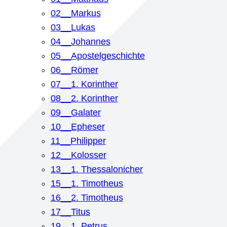
02__Markus
03__Lukas
04__Johannes
05__Apostelgeschichte
06__Römer
07__1. Korinther
08__2. Korinther
09__Galater
10__Epheser
11__Philipper
12__Kolosser
13__1. Thessalonicher
15__1. Timotheus
16__2. Timotheus
17__Titus
19__1. Petrus