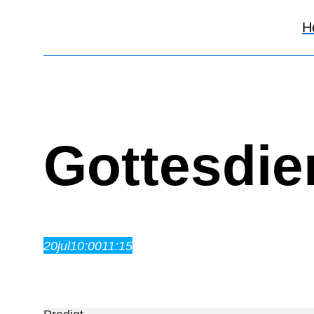
H
Gottesdie
20
jul
10:00
11:15
Gottesdienst
10:00 – 11:15