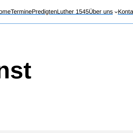
ome
Termine
Predigten
Luther 1545
Über uns
Konta
nst