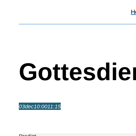
H
Gottesdie
03
dec
10:00
11:15
Gottesdienst mit Mittagessen
10:00 – 11:15