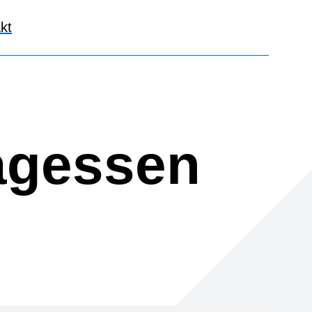
kt
tagessen