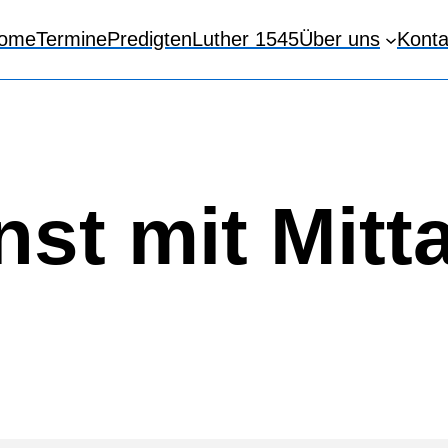
ome
Termine
Predigten
Luther 1545
Über uns
Konta
nst mit Mit