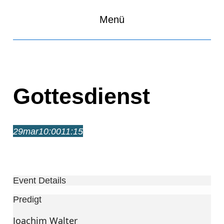
Menü
Gottesdienst
29
mar
10:00
11:15
Gottesdienst
10:00 – 11:15
Event Details
Predigt
Joachim Walter