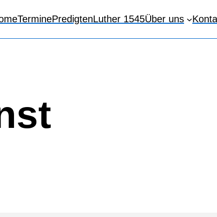
ome
Termine
Predigten
Luther 1545
Über uns
Konta
nst