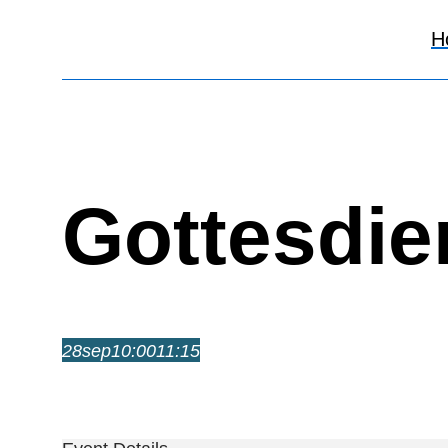
H
Gottesdie
28
sep
10:00
11:15
Gottesdienst
10:00 – 11:15