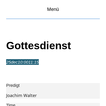
Menü
Gottesdienst
25
dec
10:00
11:15
Gottesdienst
10:00 – 11:15
Predigt
Joachim Walter
Time