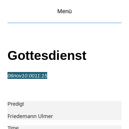
Menü
Gottesdienst
06
nov
10:00
11:15
Gottesdienst
10:00 – 11:15
Predigt
Friedemann Ulmer
Time