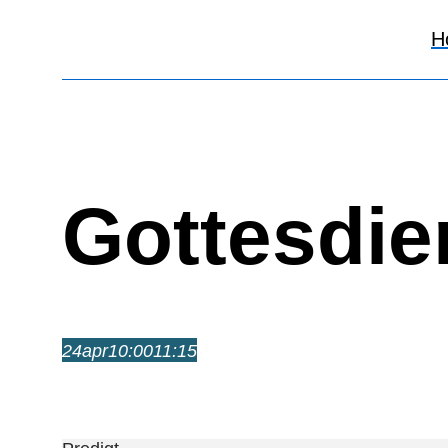
H
Gottesdie
24
apr
10:00
11:15
Gottesdienst
10:00 – 11:15