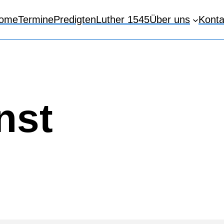
ome
Termine
Predigten
Luther 1545
Über uns
Konta
nst