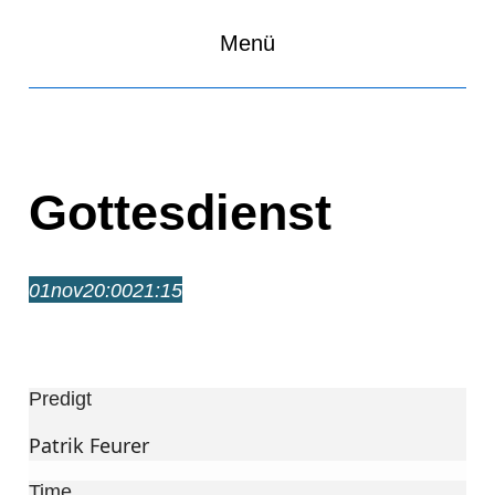
Menü
Gottesdienst
01
nov
20:00
21:15
Gottesdienst
20:00 – 21:15
Predigt
Patrik Feurer
Time