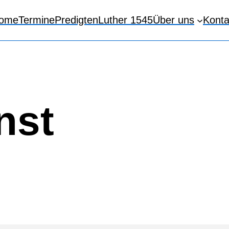
ome
Termine
Predigten
Luther 1545
Über uns
Konta
nst