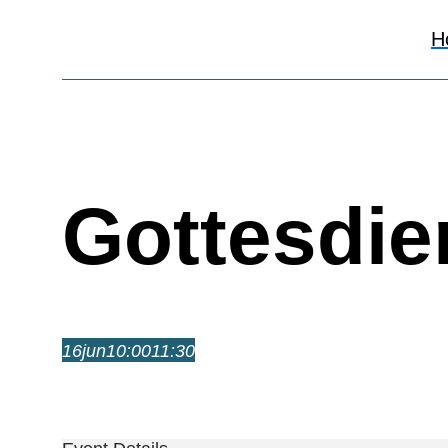
H
Gottesdie
16
jun
10:00
11:30
Gottesdienst
10:00 – 11:30