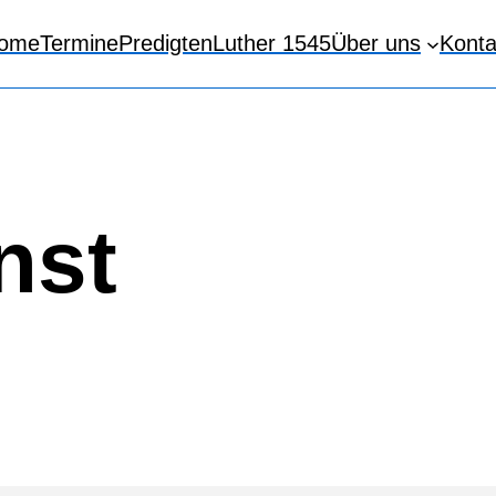
ome
Termine
Predigten
Luther 1545
Über uns
Konta
nst