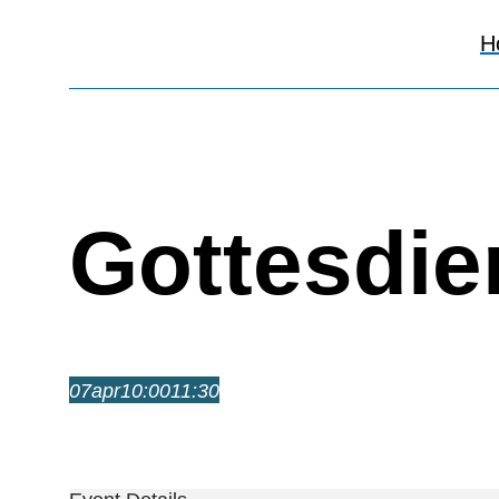
H
Gottesdie
07
apr
10:00
11:30
Gottesdienst
10:00 – 11:30