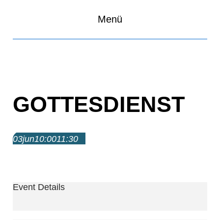
Menü
GOTTESDIENST
03
jun
10:00
11:30
Gottesdienst
10:00 – 11:30
Event Details