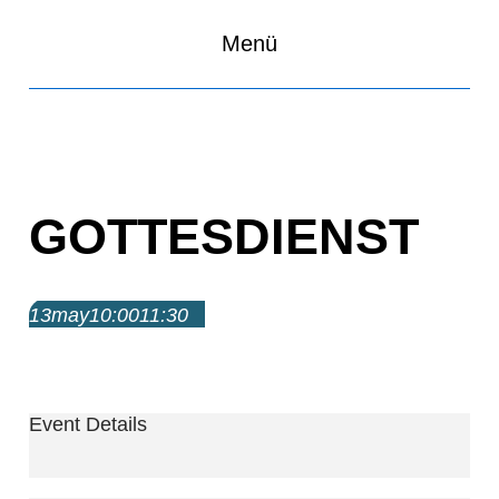
Menü
GOTTESDIENST
13
may
10:00
11:30
Gottesdienst
10:00 – 11:30
Event Details