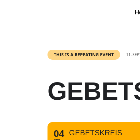
H
THIS IS A REPEATING EVENT
11. SE
GEBET
04
GEBETSKREIS