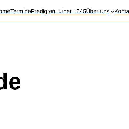
ome
Termine
Predigten
Luther 1545
Über uns
Konta
de