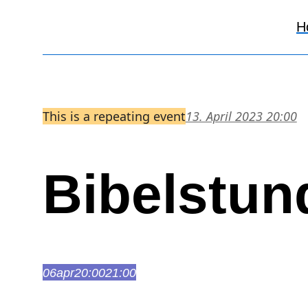
H
This is a repeating event
13. April 2023 20:00
Bibelstun
06
apr
20:00
21:00
Bibelstunde