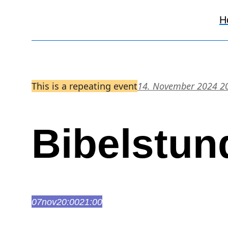
H
This is a repeating event
14. November 2024 2
Bibelstun
07
nov
20:00
21:00
Bibelstunde