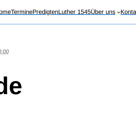
ome
Termine
Predigten
Luther 1545
Über uns
Konta
0:00
de