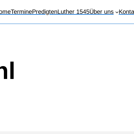
ome
Termine
Predigten
Luther 1545
Über uns
Konta
hl