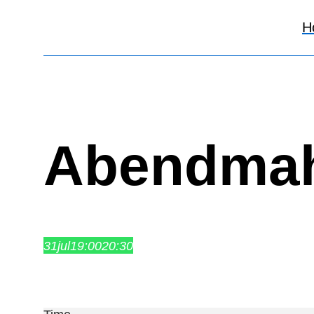
H
Abendma
31
jul
19:00
20:30
Abendmahl
19:00 – 20:30